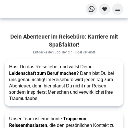
Dein Job,
Dein Abenteuer im Reisebüro: Karriere mit
Deine Reise
ins
Spaßfaktor!
Unbekannte
Entdecke den Job, der dir Flügel verleiht!
Werde Teil
der
Hast Du das Reisefieber und willst Deine
Leidenschaft zum Beruf machen
? Dann bist Du bei
Abenteuer,
uns genau richtig! Im Reisebüro wird jeder Tag zum
die die
Abenteuer, denn hier planst Du nicht nur Reisen,
Welt zum
sondern inspirierst Menschen und verwirklichst ihre
Staunen
Traumurlaube.
bringen!
Truppe von
Unser Team ist eine bunte
Reiseenthusiasten
, die den persönlichen Kontakt zu