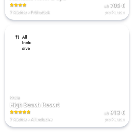
705
€
ab
4
7 Nächte
+
Frühstück
pro Person
All
Inclu
sive
Kreta
High Beach Resort
913
€
ab
5
7 Nächte
+
All Inclusive
pro Person