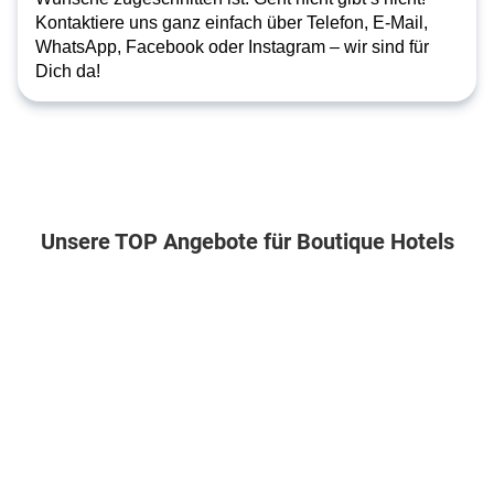
Kontaktiere uns ganz einfach über Telefon, E-Mail,
WhatsApp, Facebook oder Instagram – wir sind für
Dich da!
Unsere TOP Angebote für Boutique Hotels
Griechenland . Santorin . Megalochori
Thailand . Zentralthailand . Insel Koh Ch
Portugal . Madeira . Po
Calderas
Santhiya
Enotel
Dolphin
Koh
Sunset
Suites
Chang
Bay
Resort
4
4
7
7
4.5
Nächte
Nächte
7
.
.
Nächte
Frühstück
Frühstück
.