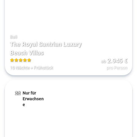
Bali
The Royal Santrian Luxury
Beach Villas
2.945
€
ab
5
10 Nächte
+
Frühstück
pro Person
Nur für
Erwachsen
e