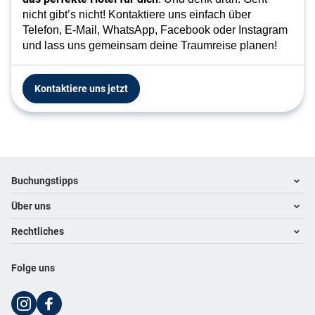
nicht gibt’s nicht! Kontaktiere uns einfach über
Telefon, E-Mail, WhatsApp, Facebook oder Instagram
und lass uns gemeinsam deine Traumreise planen!
Kontaktiere uns jetzt
Footer
Footer navigation
Buchungstipps
Über uns
Warum im Reisebüro buchen
Hoteltipps
Rechtliches
Kontakt
Reisewelten
Über uns
Impressum
Folge uns
Karriere
Datenschutz