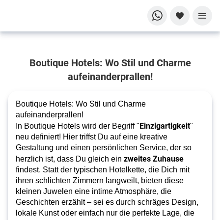
Boutique
Boutique Hotels: Wo Stil und Charme
Hotels: Wo
jeder
aufeinanderprallen!
Aufenthalt
ein
Boutique Hotels: Wo Stil und Charme
persönliches
aufeinanderprallen!
Abenteuer
Einzigartigkeit
ist!
In Boutique Hotels wird der Begriff "
"
neu definiert! Hier triffst Du auf eine kreative
Entdecke die
Gestaltung und einen persönlichen Service, der so
Welt der
zweites Zuhause
herzlich ist, dass Du gleich ein
Boutique
findest. Statt der typischen Hotelkette, die Dich mit
ihren schlichten Zimmern langweilt, bieten diese
Hotels: Deine
kleinen Juwelen eine intime Atmosphäre, die
persönliche
Geschichten erzählt – sei es durch schräges Design,
Wohlfühloase
lokale Kunst oder einfach nur die perfekte Lage, die