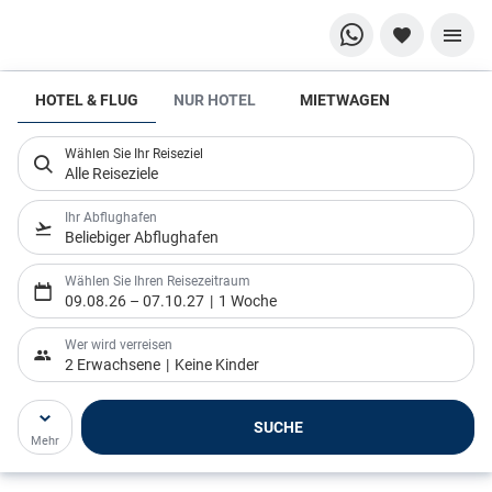
HOTEL & FLUG
NUR HOTEL
MIETWAGEN
Tipps
rund um
Wählen Sie Ihr Reiseziel
die
Alle Reiseziele
Buchung
Ihr Abflughafen
Beliebiger Abflughafen
Wählen Sie Ihren Reisezeitraum
09.08.26
–
07.10.27
1 Woche
Wer wird verreisen
2 Erwachsene
Keine Kinder
SUCHE
Mehr