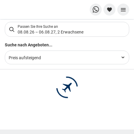
Suchlistenseite
Passen Sie Ihre Suche an
08.08.26
–
06.08.27
,
2 Erwachsene
Suchergebnisse
Suche nach Angeboten...
Preis aufsteigend
Footer